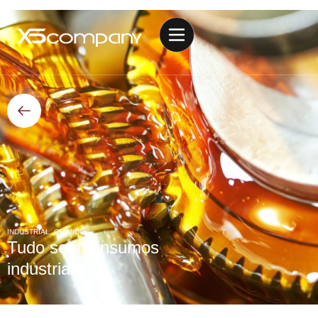
INDUSTRIAL
,
QUÍMICOS
Tudo sobre insumos
industriais