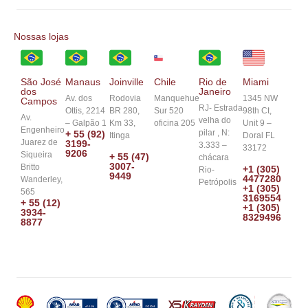
Nossas lojas
Chile
São José
Manaus
Joinville
Rio de
Miami
dos
Janeiro
Manquehue
Av. dos
Rodovia
1345 NW
Campos
RJ- Estrada
Sur 520
Ottis, 2214
BR 280,
98th Ct,
Av.
velha do
oficina 205
– Galpão 1
Km 33,
Unit 9 –
Engenheiro
pilar , N:
+ 55 (92)
Itinga
Doral FL
Juarez de
3199-
3.333 –
33172
9206
Siqueira
+ 55 (47)
chácara
3007-
Britto
+1 (305)
Rio-
9449
4477280
Wanderley,
Petrópolis
+1 (305)
565
3169554
+ 55 (12)
+1 (305)
3934-
8329496
8877