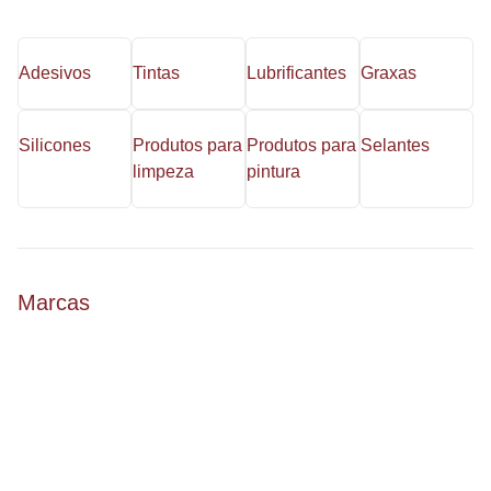
Adesivos
Tintas
Lubrificantes
Graxas
Silicones
Produtos para
Produtos para
Selantes
limpeza
pintura
Marcas
e-book
Produtos quimicos industriais
Tudo que você precisa saber antes de comprar, armazenar e