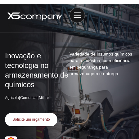
Inovação e
Variedade de insumos químicos
para a indústria, com eficiência
tecnologia no
em segurança para
armazenamento de
armazenagem e entrega.
químicos
|
|
Agrícola
Comercial
Militar
Solicite um orçamento