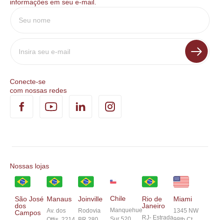
informações em seu e-mail.
Conecte-se
com nossas redes
Nossas lojas
Chile
São José
Manaus
Joinville
Rio de
Miami
dos
Janeiro
Manquehue
Av. dos
Rodovia
1345 NW
Campos
RJ- Estrada
Sur 520
Ottis, 2214
BR 280,
98th Ct,