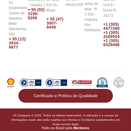
Av.
velha do
oficina 205
– Galpão 1
Km 33,
Unit 9 –
Engenheiro
pilar , N:
+ 55 (92)
Itinga
Doral FL
Juarez de
3199-
3.333 –
33172
9206
Siqueira
+ 55 (47)
chácara
3007-
Britto
+1 (305)
Rio-
9449
4477280
Wanderley,
Petrópolis
+1 (305)
565
3169554
+ 55 (12)
+1 (305)
3934-
8329496
8877
Certificado e Política de Qualidade
X5 Company © 2026. Todos os direitos reservados. A utilização e o acesso às
informações neste site estão sujeitos aos Termos e Condições estabelecidos em
nosso acordo legal.
Feito no Brasil pela
Mentores