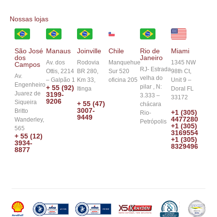
Nossas lojas
Chile
São José
Manaus
Joinville
Rio de
Miami
dos
Janeiro
Manquehue
Av. dos
Rodovia
1345 NW
Campos
RJ- Estrada
Sur 520
Ottis, 2214
BR 280,
98th Ct,
Av.
velha do
oficina 205
– Galpão 1
Km 33,
Unit 9 –
Engenheiro
pilar , N:
+ 55 (92)
Itinga
Doral FL
Juarez de
3199-
3.333 –
33172
9206
Siqueira
+ 55 (47)
chácara
3007-
Britto
+1 (305)
Rio-
9449
4477280
Wanderley,
Petrópolis
+1 (305)
565
3169554
+ 55 (12)
+1 (305)
3934-
8329496
8877