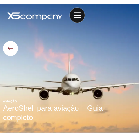
AVIAÇÃO
AeroShell para aviação – Guia
completo